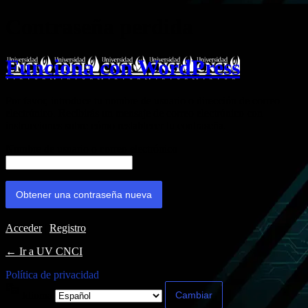
Contraseña perdida
Funciona con WordPress
Por favor, introduce tu nombre de usuario o dirección de correo
electrónico. Recibirás un mensaje de correo electrónico con
instrucciones sobre cómo restablecer tu contraseña.
Nombre de usuario o correo electrónico
Acceder
|
Registro
← Ir a UV CNCI
Política de privacidad
Idioma