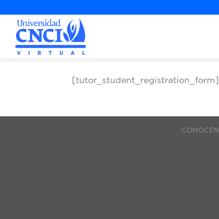
contenido
[tutor_student_registration_form]
CONÓCE