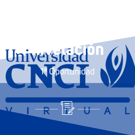
Proyecto de
nivelación
1ª Oportunidad