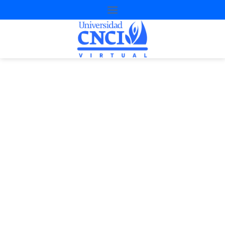
Proyecto de
nivelación
4
ª
Opo