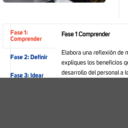
Fase 1:
Fase 1 Comprender
Comprender
Elabora una reflexión de 
Fase 2: Definir
expliques los beneficios q
desarrollo del personal a 
Fase 3: Idear
impactan positivamente di
organización.
Fase 4:
Prototipo
Fase 5:
Conclusión