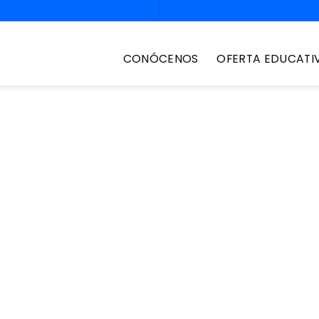
CONÓCENOS
OFERTA EDUCATI
e nivelación
rtunidad