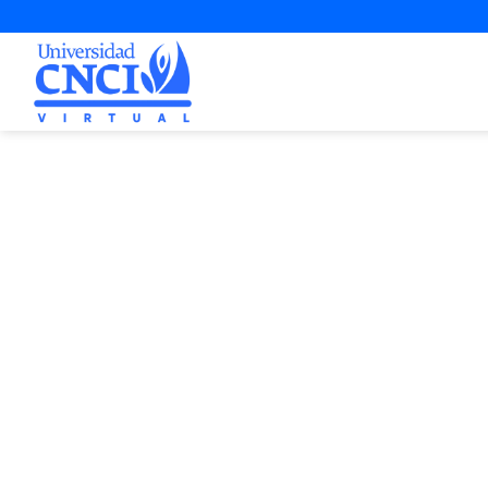
Proyecto d
4ª Opo