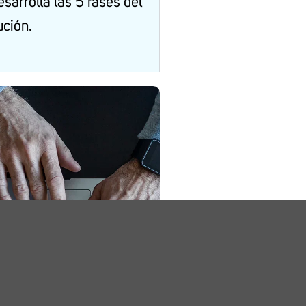
sarrolla las 5 fases del
ución.