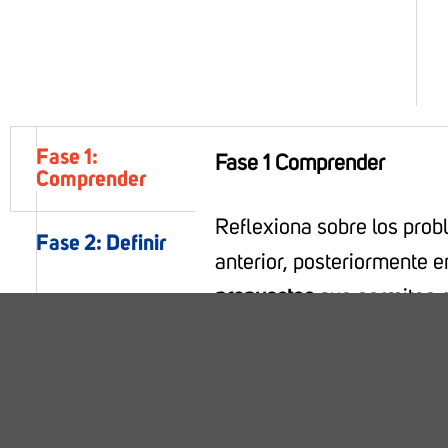
Fase 1:
Fase 1 Comprender
Comprender
Reflexiona sobre los pro
Fase 2: Definir
anterior, posteriormente e
propuestas
que permitan r
Fase 3: Idear
de los presupuestos.
Fase 4:
Prototipo