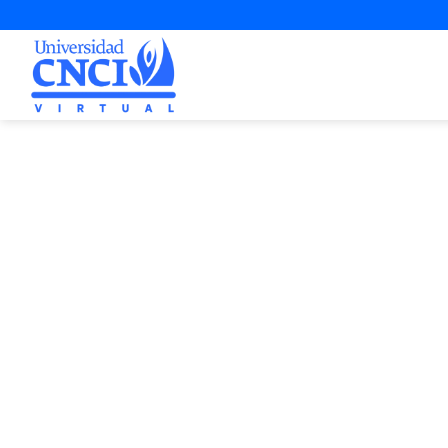
Proyecto d
4ª Opo