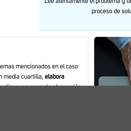
Lee atentamente el problema y de
proceso de sol
blemas mencionados en el caso
n media cuartilla,
elabora
ealizar una correcta planeación