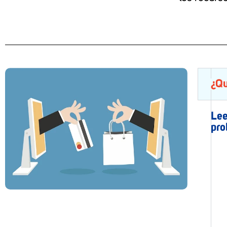
¿Qu
Lee
pro