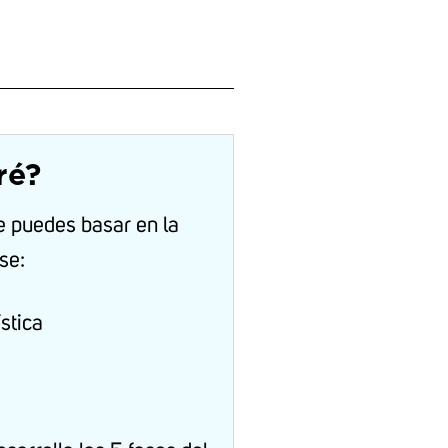
ré?
te puedes basar en la
se:
stica