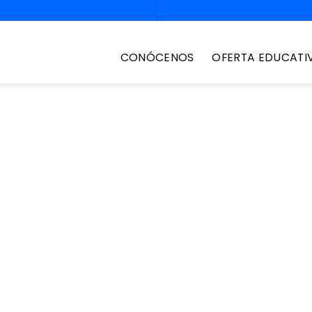
CONÓCENOS
OFERTA EDUCATI
e nivelación
rtunidad