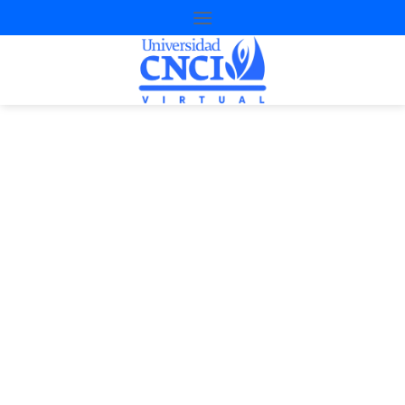
Proyecto de
nivelación
4ª Oportunidad