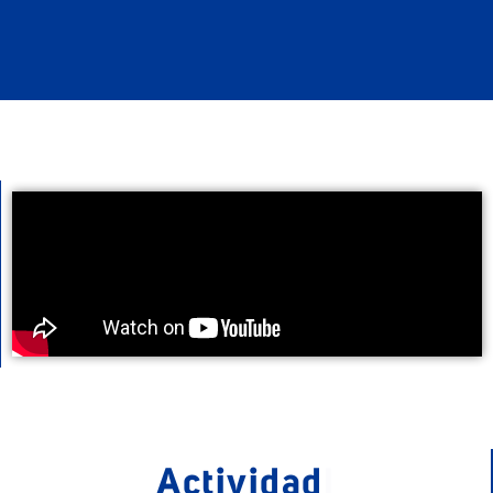
Activ
|