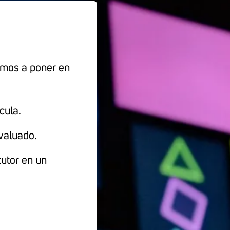
tamos a poner en
cula.
evaluado.
tutor en un