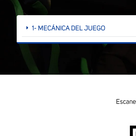
1- MECÁNICA DEL JUEGO
Escanea