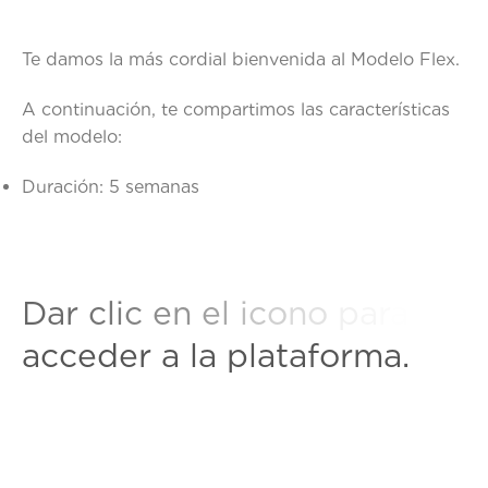
Te damos la más cordial bienvenida al Modelo Flex.
A continuación, te compartimos las características
del modelo:
Duración: 5 semanas
D
a
r
c
l
i
c
e
n
e
l
i
c
o
n
o
p
a
r
a
a
c
c
e
d
e
r
a
l
a
p
l
a
t
a
f
o
r
m
a
.