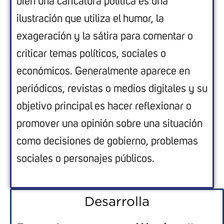
bien u
na caricatura
política
es una
ilustración que utiliza el humor, la
exageración y la sátira
para
comentar o
criticar temas políticos, soci
ales o
económicos. Generalmente aparece en
periódicos
, revistas o medios
digitales
y su
o
bjetivo
principal
es hacer reflexionar o
promover un
a
opinión
sobre
una
situación
como decisiones de gobierno, problemas
sociales o personajes públicos.
Desarrolla