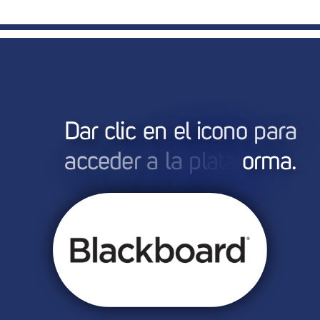
D
a
r
c
l
i
c
e
n
e
l
i
c
o
n
o
p
a
r
a
a
c
c
e
d
e
r
a
l
a
p
l
a
t
a
f
o
r
m
a
.