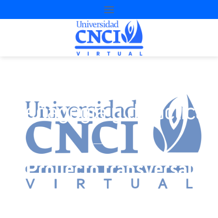
Pedagogía y didáctica
Proyecto transversal