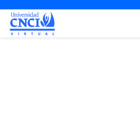
Proyecto d
1ª Opo