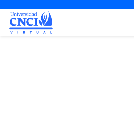
Proyecto d
1.ª Opo