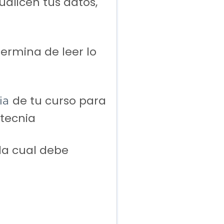
ualicen tus datos,
termina de leer lo
de tu curso para
nia
otecnia
la cual debe