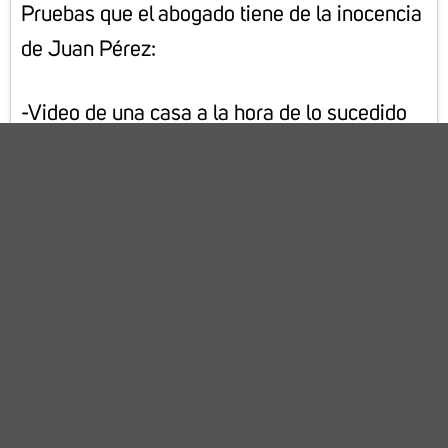
Pruebas que el abogado tiene de la inocencia
de Juan Pérez:
-Video de una casa a la hora de lo sucedido
en donde se ve a Juan platicando con un
vecino
– Testigo que vio quienes salieron de la
tienda al momento que sucedieron los hechos
-Testigo: vecino con el que estaba platicando
Juan a la hora pasaron los acontecimientos.
*Los nombres y eventos del caso anterior