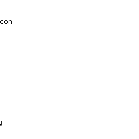
 con
u
y