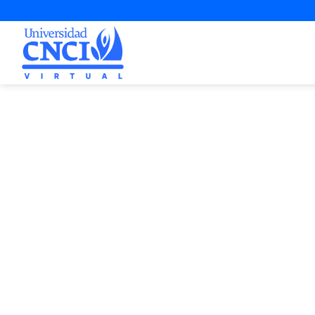
Proyecto d
2ª Opo