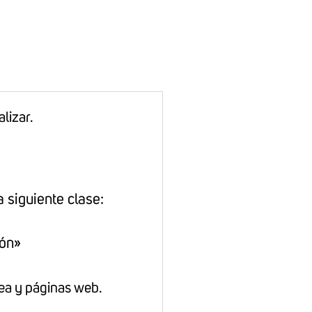
alizar.
 siguiente clase:
ión»
ínea y páginas web.