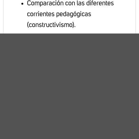
Comparación con las diferentes
corrientes pedagógicas
(constructivismo).
*No olvides mencionar los puntos
importantes sobre este tema.​
Para elaborar tu proyecto se recomienda
Canva
utilizar la herramienta:
.
¿Cómo se integra el trabajo?