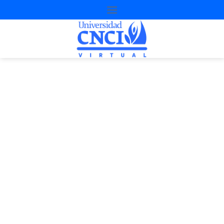
Proyecto de
nivelación
2ª Oportunidad