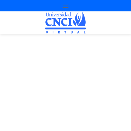
Proyecto de
nivelación
2ª Oportunidad