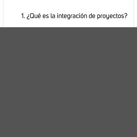
​¿Qué es la integración de proyectos?
​¿Cuáles son las etapas del proceso de
integración de un proyecto?
​¿En qué consiste cada una de las
etapas del proceso de integración de
un proyecto mencionadas
anteriormente?
​¿Qué impacto puedes tener en el
desarrollo de un proyecto?
​¿Crees que sea importante tener bien