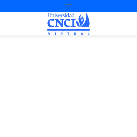
Proyecto de
nivelación
2ª Oportunidad