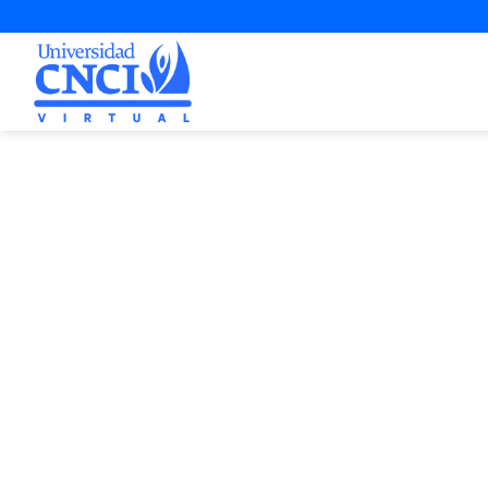
Proyecto d
2ª Opo