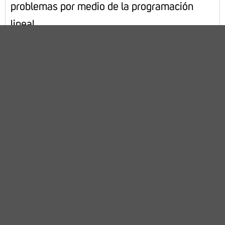
problemas por medio de la programación
lineal.
B)
La programación lineal tiene una
diversidad de aplicaciones que brindan
soluciones a situaciones relacionadas con las
matemáticas y los cálculos numéricos,
incluso se puede decir que no tiene un área
limitante en cuanto a su implementación.,
para ello, diseña un mapa mental en CANVA
en donde definas cada una de ellas, al
finalizar deberás descargarlo en formato PNG
y anexarlo a Word.