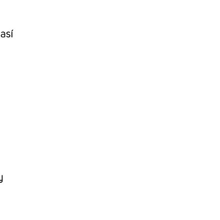
 así
y