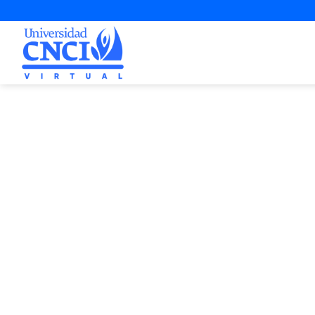
Proyecto d
2ª Opo