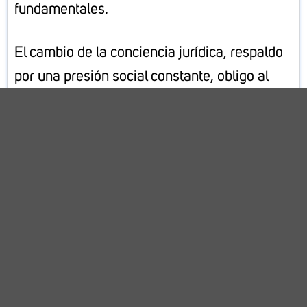
fundamentales.
El cambio de la conciencia jurídica, respaldo
por una presión social constante, obligo al
Estado mexicano a modificar su estructura
jurídica.
Investiga
En libros digitales, revistas jurídicas en línea,
blogs de otros países, acuerdos
internacionales, sobre el sistema jurídico
existente en diferentes países y su