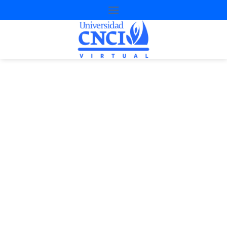
Proyecto de
nivelación
3ª Oportunidad