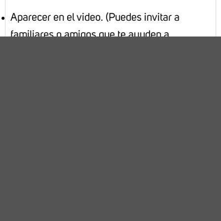
Aparecer en el video. (Puedes invitar a
familiares o amigos que te ayuden a
colaborar en la dramatización del caso o
juicio).
Mencionar brevemente el nombre completo,
matrícula, materia y oportunidad.
Portar vestimenta formal, puedes tomar el rol
de autoridad (juez) y/o parte del proceso
(actor-demandado), manifestando tu postura
y el cómo solucionar el conflicto
mencionando además los fundamentos