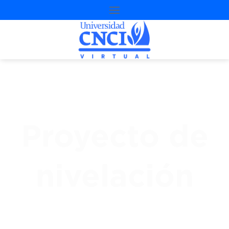
Proyecto de
nivelación
3
ª
Oportunidad