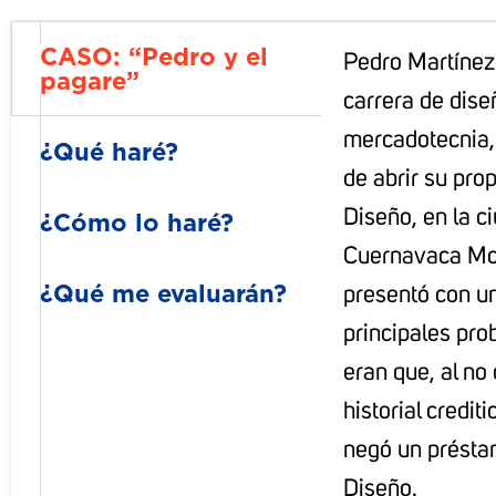
CASO: “Pedro y el
Pedro Martínez
pagare”
carrera de dise
mercadotecnia,
¿Qué haré?
de abrir su pro
Diseño, en la c
¿Cómo lo haré?
Cuernavaca Mor
¿Qué me evaluarán?
presentó con u
principales pro
eran que, al no
historial crediti
negó un préstam
Diseño.