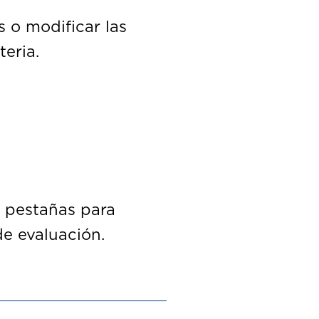
s o modificar las
eria.
s pestañas para
de evaluación.