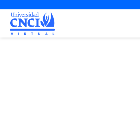
Proyecto d
3ª Opo