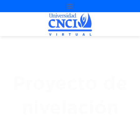
Proyecto de
nivelación
3
ª
Oportunidad