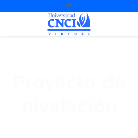
Proyecto de
nivelación
3
ª
Oportunidad