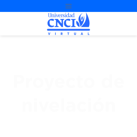
Proyecto de
nivelación
3
ª
Oportunidad