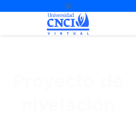
Proyecto de
nivelación
3
ª
Oportunidad