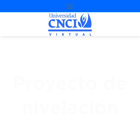
Proyecto de
nivelación
3
.ª
Oportunidad