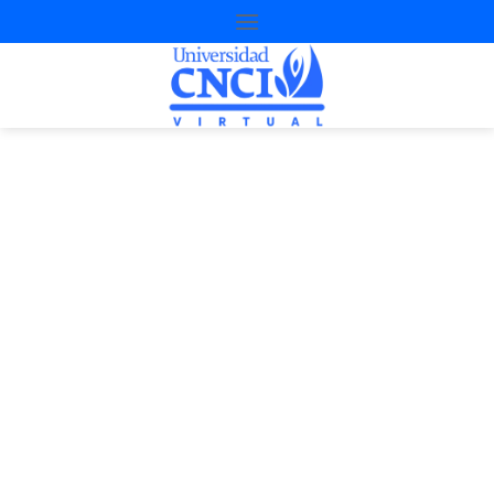
Proyecto de
nivelación
3ª Oportunidad