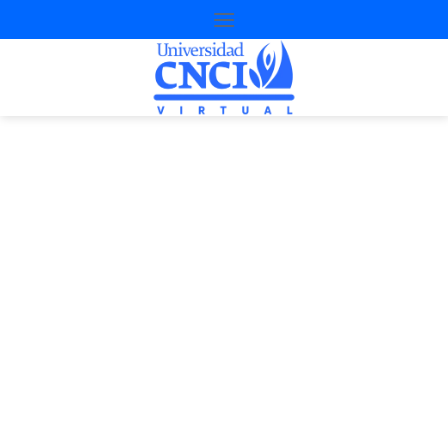
Proyecto de
nivelación
3ª Oportunidad