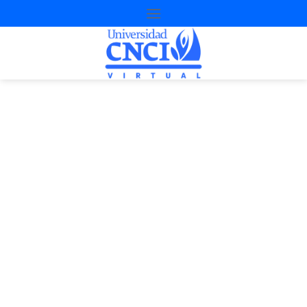
Proyecto de
nivelación
4ª Oportunidad