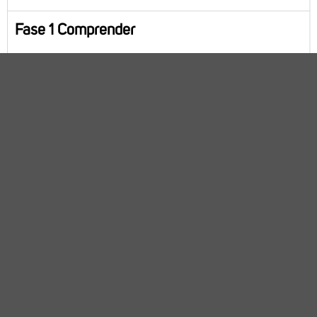
Fase 1 Comprender
En un espacio de una cuartilla contesta de
forma breve las siguientes preguntas:
¿Qué tipos de frustración presenta Laura
(externas, internas, sociales)?
¿Qué conflictos psicológicos se pueden
identificar en su experiencia laboral y
personal?
¿Cómo podrían estar afectando estos