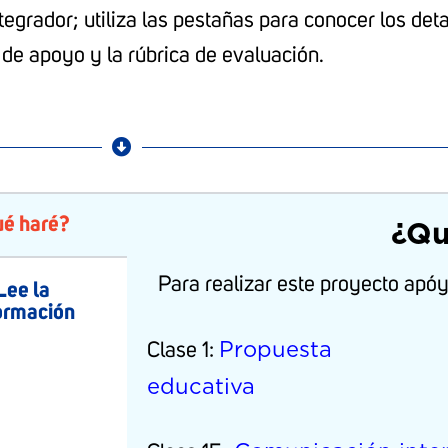
egrador; utiliza las pestañas para conocer los detal
 de apoyo y la rúbrica de evaluación.
é haré?
¿Qu
Para realizar este proyecto apóy
 Lee la
ormación
Propuesta
Clase 1:
educ