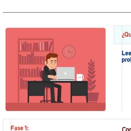
¿Qu
Lee
pro
Fase 1:
Co