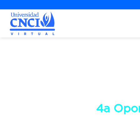
Proyecto d
4a Opo