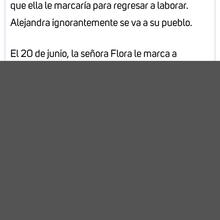
que ella le marcaría para regresar a laborar.
Alejandra ignorantemente se va a su pueblo.
El 20 de junio, la señora Flora le marca a
Alejandra y le comenta que no será posible
contratarla ofreciéndole una «reinstalación» en
una fábrica donde ella es gerente.
*Los nombres y eventos del caso anterior son
hipotéticos y se desarrollaron con fines
educativos.
En un
documento
Word responde lo siguiente: