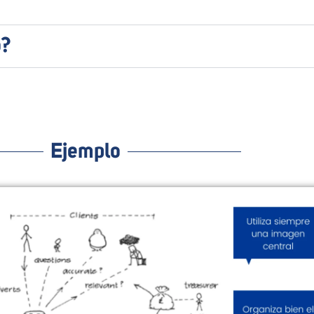
o?
Ejemplo