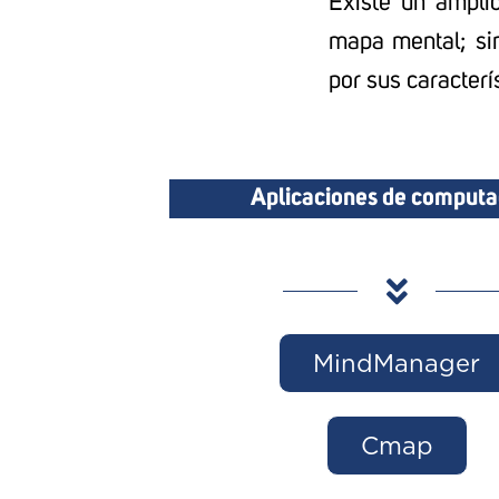
Existe un ampli
mapa mental; si
por sus caracterís
Aplicaciones de comput
MindManager
Cmap