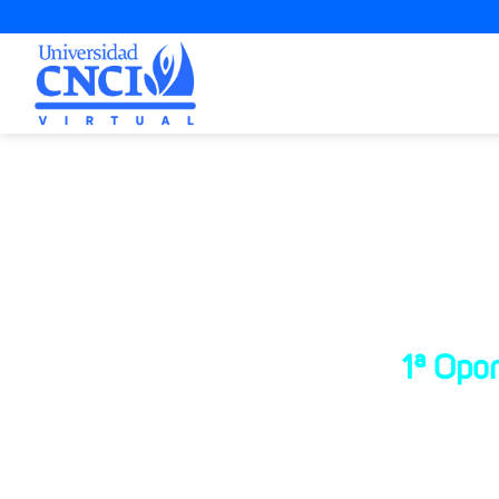
Proyecto d
1ª Opo