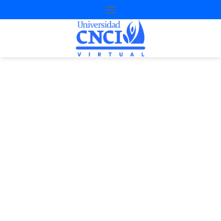
Proyecto de
nivelación
2ª Oportunidad