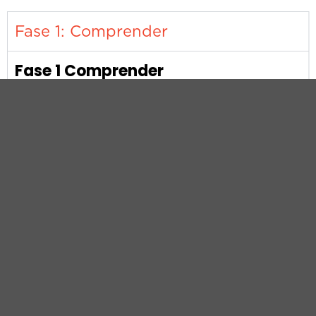
Fase 1: Comprender
Fase 1 Comprender
Analiza y evalúa el problema
anterior desde la herramienta de
sobre los factores que
Rich Picture
han afectado a la empresa en la
administración del talento
humano, a partir de la pandemia.
Concreta los factores y explícalos.
Puedes realizar tu
en la
Rich Picture