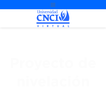
Proyecto de
nivelación
3
ª
Oportunidad