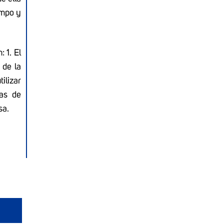
empo y
 1. El
 de la
ilizar
tas de
sa.