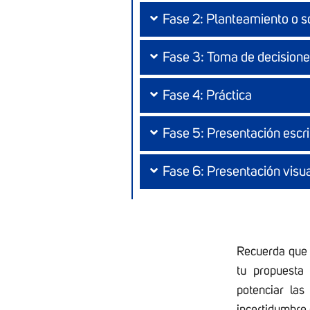
Fase 2: Planteamiento o s
Fase 3: Toma de decision
Fase 4: Práctica
Fase 5: Presentación escri
Fase 6: Presentación visu
Recuerda que 
tu propuesta
potenciar las
incertidumbre 