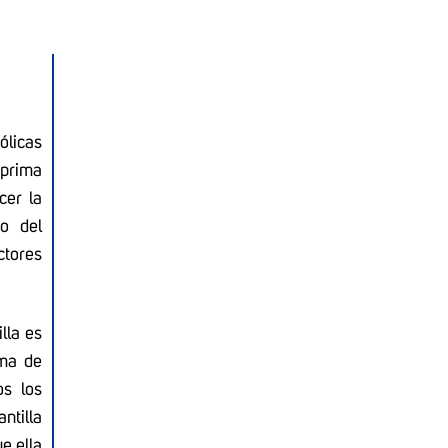
ólicas
 prima
cer la
o del
ctores
lla es
ama de
os los
ntilla
e ella