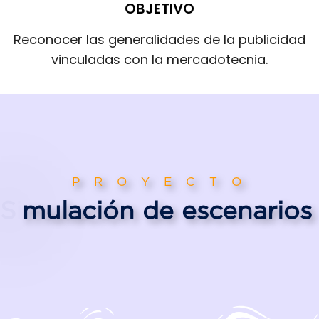
OBJETIVO
Reconocer las generalidades de la publicidad
vinculadas con la mercadotecnia.
P R O Y E C T O
S
i
m
u
l
a
c
i
ó
n
d
e
e
s
c
e
n
a
r
i
o
s