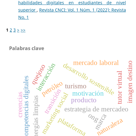
habilidades digitales en estudiantes de nivel
superior
,
Revista CNCI: Vol. 1 Núm. 1 (2022): Revista
No. 1
1
2
3
>
>>
Palabras clave
mercado laboral
imagen destino
desarrollo sostenible
interacción
quejoso
tutor virtual
competencias digitales
petróleo
turismo
transición
motivación
marketing social
creencias
energías limpias
producto
estrategia de mercadeo
ong
marca
plataforma
naturaleza